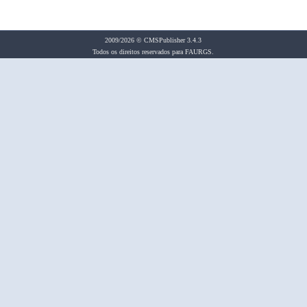
2009/2026 © CMSPublisher 3.4.3
Todos os direitos reservados para FAURGS.